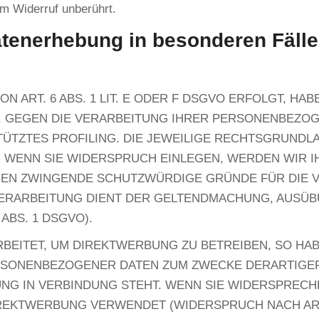
om Widerruf unberührt.
atenerhebung in besonderen Fäll
ART. 6 ABS. 1 LIT. E ODER F DSGVO ERFOLGT, HABE
N, GEGEN DIE VERARBEITUNG IHRER PERSONENBEZO
TÜTZTES PROFILING. DIE JEWEILIGE RECHTSGRUNDL
. WENN SIE WIDERSPRUCH EINLEGEN, WERDEN WIR
NNEN ZWINGENDE SCHUTZWÜRDIGE GRÜNDE FÜR DIE V
VERARBEITUNG DIENT DER GELTENDMACHUNG, AUSÜ
ABS. 1 DSGVO).
ITET, UM DIREKTWERBUNG ZU BETREIBEN, SO HAB
RSONENBEZOGENER DATEN ZUM ZWECKE DERARTIGER 
BUNG IN VERBINDUNG STEHT. WENN SIE WIDERSPRE
EKTWERBUNG VERWENDET (WIDERSPRUCH NACH ART. 